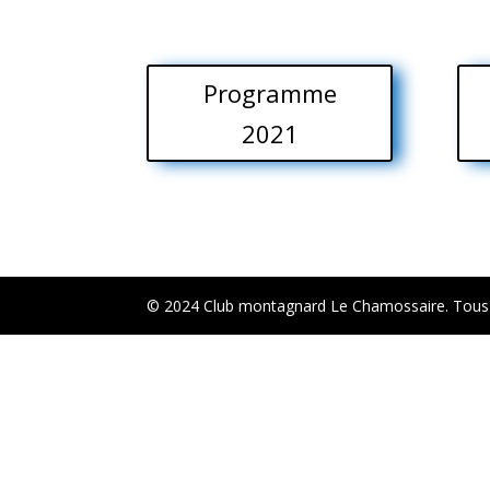
Programme
2021
Accueil
Infos
Club
Chalet
Courses et activité
© 2024 Club montagnard Le Chamossaire. Tous d