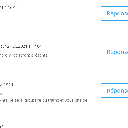
24 à 16:44
Répons
sur 27.06.2024 à 17:04
Répons
ard Villet seront présents
 à 18:01
Répons
o.
te, je serai tributaire du traffic et vous prie de
36