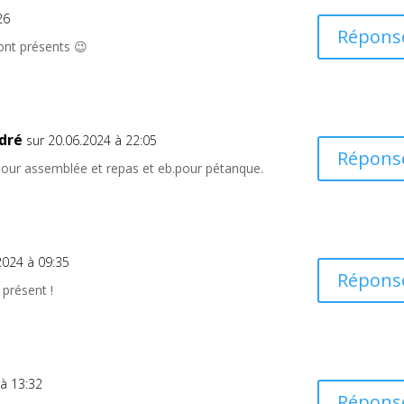
26
Répons
ront présents 😉
dré
sur 20.06.2024 à 22:05
Répons
pour assemblée et repas et eb.pour pétanque.
2024 à 09:35
Répons
présent !
 à 13:32
Répons