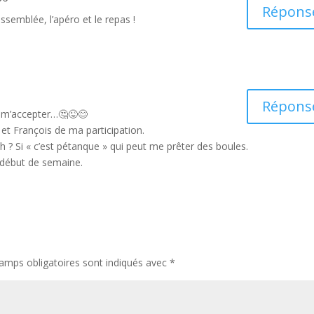
Répons
ssemblée, l’apéro et le repas !
Répons
e m’accepter…🤔😜😊
 et François de ma participation.
6h ? Si « c’est pétanque » qui peut me prêter des boules.
n début de semaine.
amps obligatoires sont indiqués avec
*