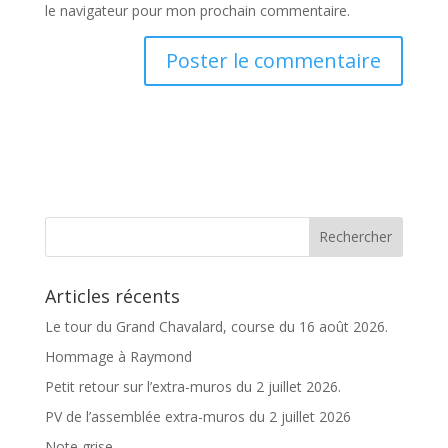
le navigateur pour mon prochain commentaire.
A
l
t
e
r
n
a
t
Articles récents
i
v
Le tour du Grand Chavalard, course du 16 août 2026.
e
Hommage à Raymond
:
Petit retour sur l’extra-muros du 2 juillet 2026.
PV de l’assemblée extra-muros du 2 juillet 2026
Note grise…