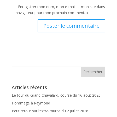
Enregistrer mon nom, mon e-mail et mon site dans
le navigateur pour mon prochain commentaire.
A
l
t
e
r
n
a
t
Articles récents
i
v
Le tour du Grand Chavalard, course du 16 août 2026.
e
Hommage à Raymond
:
Petit retour sur l’extra-muros du 2 juillet 2026.