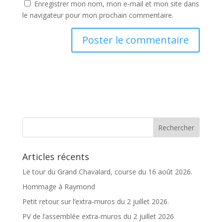
Enregistrer mon nom, mon e-mail et mon site dans
le navigateur pour mon prochain commentaire.
A
l
t
e
r
n
a
t
Articles récents
i
v
Le tour du Grand Chavalard, course du 16 août 2026.
e
Hommage à Raymond
:
Petit retour sur l’extra-muros du 2 juillet 2026.
PV de l’assemblée extra-muros du 2 juillet 2026