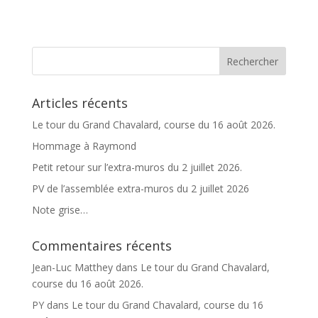
t
e
r
n
a
t
Articles récents
i
v
Le tour du Grand Chavalard, course du 16 août 2026.
e
Hommage à Raymond
:
Petit retour sur l’extra-muros du 2 juillet 2026.
PV de l’assemblée extra-muros du 2 juillet 2026
Note grise…
Commentaires récents
Jean-Luc Matthey
dans
Le tour du Grand Chavalard,
course du 16 août 2026.
PY
dans
Le tour du Grand Chavalard, course du 16