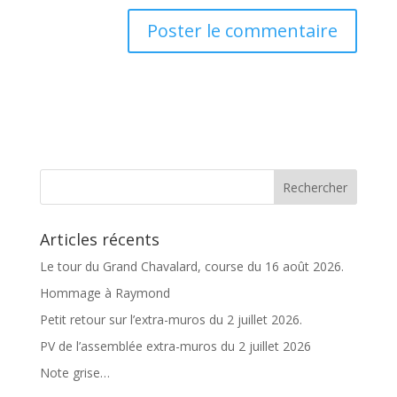
A
l
t
e
r
n
a
t
Articles récents
i
v
Le tour du Grand Chavalard, course du 16 août 2026.
e
Hommage à Raymond
:
Petit retour sur l’extra-muros du 2 juillet 2026.
PV de l’assemblée extra-muros du 2 juillet 2026
Note grise…