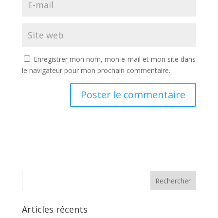
Enregistrer mon nom, mon e-mail et mon site dans
le navigateur pour mon prochain commentaire.
A
l
t
e
r
n
a
t
Articles récents
i