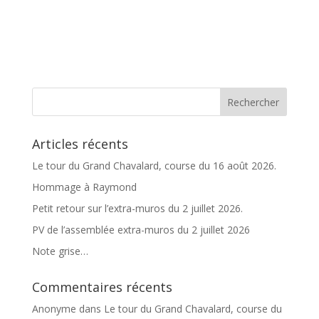
A
l
t
e
r
n
a
t
Articles récents
i
v
Le tour du Grand Chavalard, course du 16 août 2026.
e
Hommage à Raymond
:
Petit retour sur l’extra-muros du 2 juillet 2026.
PV de l’assemblée extra-muros du 2 juillet 2026
Note grise…
Commentaires récents
Anonyme
dans
Le tour du Grand Chavalard, course du