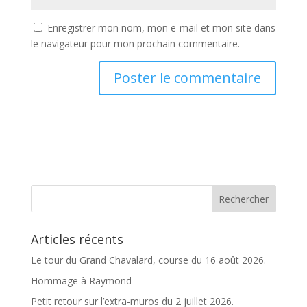
Enregistrer mon nom, mon e-mail et mon site dans
le navigateur pour mon prochain commentaire.
A
l
t
e
r
n
a
t
Articles récents
i
v
Le tour du Grand Chavalard, course du 16 août 2026.
e
Hommage à Raymond
:
Petit retour sur l’extra-muros du 2 juillet 2026.