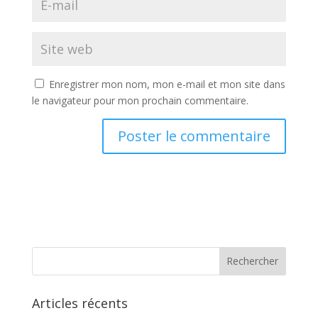
Enregistrer mon nom, mon e-mail et mon site dans
le navigateur pour mon prochain commentaire.
A
l
t
e
r
n
a
t
Articles récents
i