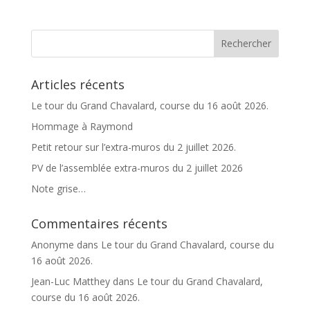
e
r
n
a
t
Articles récents
i
v
Le tour du Grand Chavalard, course du 16 août 2026.
e
Hommage à Raymond
:
Petit retour sur l’extra-muros du 2 juillet 2026.
PV de l’assemblée extra-muros du 2 juillet 2026
Note grise…
Commentaires récents
Anonyme
dans
Le tour du Grand Chavalard, course du
16 août 2026.
Jean-Luc Matthey
dans
Le tour du Grand Chavalard,
course du 16 août 2026.