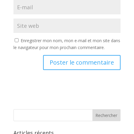
Enregistrer mon nom, mon e-mail et mon site dans
le navigateur pour mon prochain commentaire.
A
l
t
e
r
n
a
t
Articles récents
i