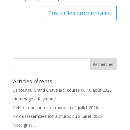
A
l
t
e
r
n
a
t
Articles récents
i
v
Le tour du Grand Chavalard, course du 16 août 2026.
e
Hommage à Raymond
:
Petit retour sur l’extra-muros du 2 juillet 2026.
PV de l’assemblée extra-muros du 2 juillet 2026
Note grise…