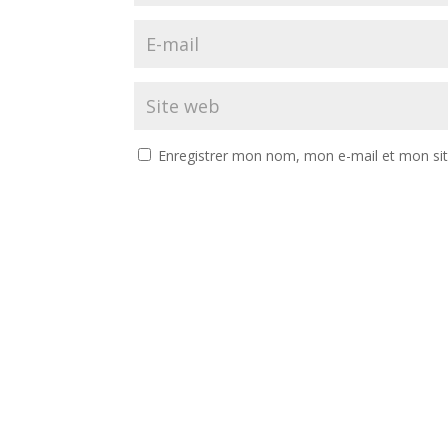
Enregistrer mon nom, mon e-mail et mon si
A
l
t
e
r
n
a
t
Accueil
Infos
Club
Chalet
Courses et activité
i