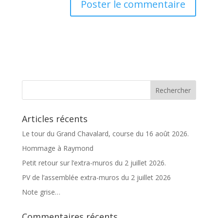
A
l
t
e
r
n
a
t
Articles récents
i
v
Le tour du Grand Chavalard, course du 16 août 2026.
e
Hommage à Raymond
:
Petit retour sur l’extra-muros du 2 juillet 2026.
PV de l’assemblée extra-muros du 2 juillet 2026
Note grise…
Commentaires récents